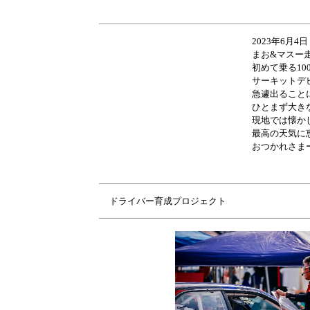
2023年6月4日
まお&マスー走
初めて乗る10
サーキットデ
急遽出ること
ひとまず大き
現地では懐かし
最高の天気に
おつかれさま
ドライバー育成プロジェクト